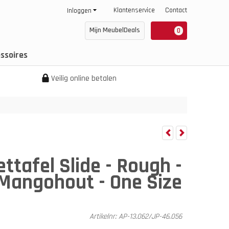
Klantenservice
Contact
Inloggen
Mijn MeubelDeals
0
ssoires
Veilig online betalen
ettafel Slide - Rough -
Mangohout - One Size
Artikelnr:
AP-13.062/JP-46.056