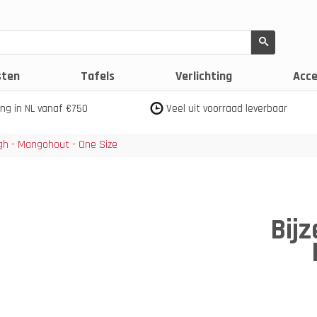
sten
Tafels
Verlichting
Acce
ing in NL vanaf €750
Veel uit voorraad leverbaar
ough - Mangohout - One Size
Bijz