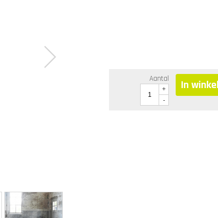
Aantal
In wink
+
-