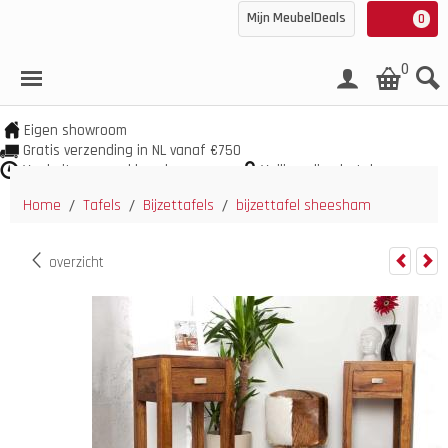
Mijn MeubelDeals
0
0
Eigen showroom
Gratis verzending in NL vanaf €750
Veel uit voorraad leverbaar
Veilig online betalen
Home
Tafels
Bijzettafels
bijzettafel sheesham
/
/
/
overzicht