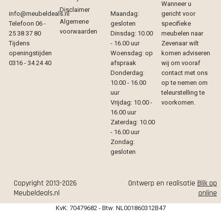
Wanneer u
Disclaimer
info@meubeldeals.nl
Maandag:
gericht voor
Algemene
Telefoon 06 -
gesloten
specifieke
voorwaarden
25 38 37 80
Dinsdag: 10.00
meubelen naar
Tijdens
- 16.00 uur
Zevenaar wilt
openingstijden
Woensdag: op
komen adviseren
0316 - 34 24 40
afspraak
wij om vooraf
Donderdag:
contact met ons
10.00 - 16.00
op te nemen om
uur
teleurstelling te
Vrijdag: 10.00 -
voorkomen.
16.00 uur
Zaterdag: 10.00
- 16.00 uur
Zondag:
gesloten
Copyright 2013-2026
Ontwerp en realisatie
Blik op
Meubeldeals.nl
online
KvK: 70479682 - Btw: NL001860312B47