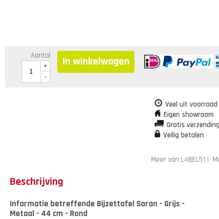
Aantal
In winkelwagen
+
-
Veel uit voorraad
Eigen showroom
Gratis verzendin
Veilig betalen
Meer van LABEL51
|
Me
Beschrijving
Informatie betreffende Bijzettafel Saran - Grijs -
Metaal - 44 cm - Rond