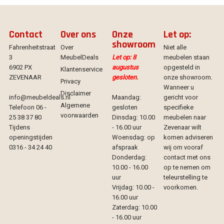
Contact
Over ons
Onze
Let op:
showroom
Fahrenheitstraat
Over
Niet alle
3
MeubelDeals
Let op: 8
meubelen staan
6902 PX
augustus
opgesteld in
Klantenservice
ZEVENAAR
gesloten.
onze showroom.
Privacy
Wanneer u
Disclaimer
info@meubeldeals.nl
Maandag:
gericht voor
Algemene
Telefoon 06 -
gesloten
specifieke
voorwaarden
25 38 37 80
Dinsdag: 10.00
meubelen naar
Tijdens
- 16.00 uur
Zevenaar wilt
openingstijden
Woensdag: op
komen adviseren
0316 - 34 24 40
afspraak
wij om vooraf
Donderdag:
contact met ons
10.00 - 16.00
op te nemen om
uur
teleurstelling te
Vrijdag: 10.00 -
voorkomen.
16.00 uur
Zaterdag: 10.00
- 16.00 uur