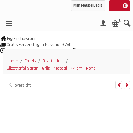
Mijn MeubelDeals
0
0
Eigen showroom
Gratis verzending in NL vanaf €750
Veel uit voorraad leverbaar
Veilig online betalen
Home
Tafels
Bijzettafels
/
/
/
Bijzettafel Saran - Grijs - Metaal - 44 cm - Rond
overzicht