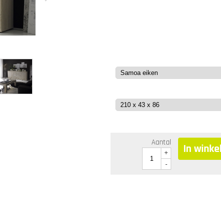
Aantal
In wink
+
-