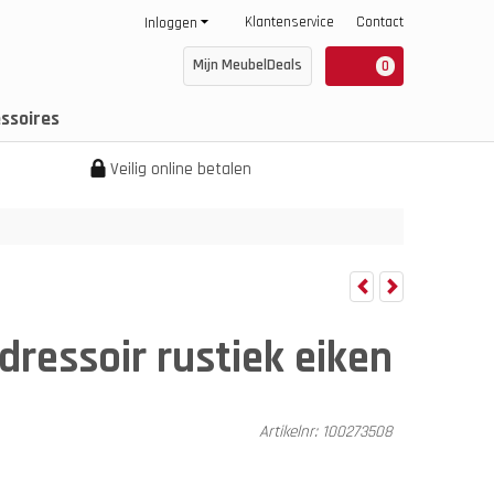
Klantenservice
Contact
Inloggen
Mijn MeubelDeals
0
ssoires
Veilig online betalen
dressoir rustiek eiken
Artikelnr:
100273508