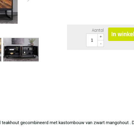
Aantal
In wink
+
-
led teakhout gecombineerd met kastombouw van zwart mangohout . De