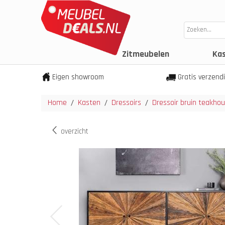
Zitmeubelen
Ka
Eigen showroom
Gratis verzend
Home
Kasten
Dressoirs
Dressoir bruin teakho
/
/
/
overzicht