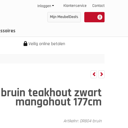
Klantenservice
Contact
Inloggen
Mijn MeubelDeals
0
ssoires
Veilig online betalen
 bruin teakhout zwart
mangohout 177cm
Artikelnr:
DR804-bruin