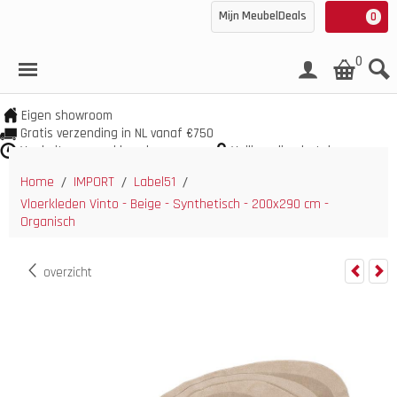
Mijn MeubelDeals
0
0
Eigen showroom
Gratis verzending in NL vanaf €750
Veel uit voorraad leverbaar
Veilig online betalen
Home
IMPORT
Label51
/
/
/
Vloerkleden Vinto - Beige - Synthetisch - 200x290 cm -
Organisch
overzicht