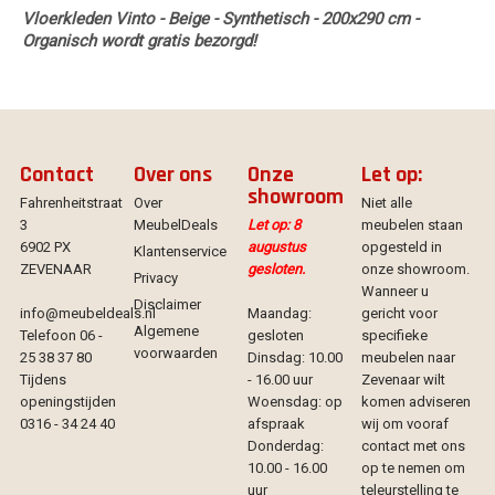
Vloerkleden Vinto - Beige - Synthetisch - 200x290 cm -
Organisch wordt gratis bezorgd!
Contact
Over ons
Onze
Let op:
showroom
Fahrenheitstraat
Over
Niet alle
3
MeubelDeals
Let op: 8
meubelen staan
6902 PX
augustus
opgesteld in
Klantenservice
ZEVENAAR
gesloten.
onze showroom.
Privacy
Wanneer u
Disclaimer
info@meubeldeals.nl
Maandag:
gericht voor
Algemene
Telefoon 06 -
gesloten
specifieke
voorwaarden
25 38 37 80
Dinsdag: 10.00
meubelen naar
Tijdens
- 16.00 uur
Zevenaar wilt
openingstijden
Woensdag: op
komen adviseren
0316 - 34 24 40
afspraak
wij om vooraf
Donderdag:
contact met ons
10.00 - 16.00
op te nemen om
uur
teleurstelling te