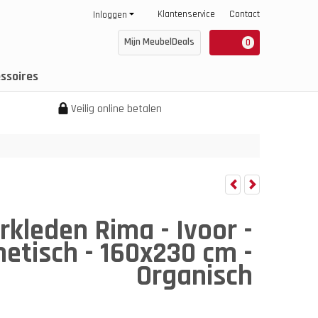
Klantenservice
Contact
Inloggen
Mijn MeubelDeals
0
ssoires
Veilig online betalen
rkleden Rima - Ivoor -
etisch - 160x230 cm -
Organisch