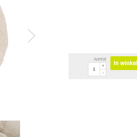
Aantal
In wink
+
-