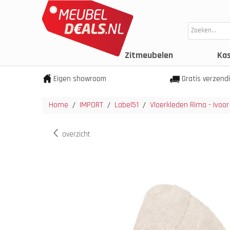
Zitmeubelen
Ka
Eigen showroom
Gratis verzend
Home
IMPORT
Label51
Vloerkleden Rima - Ivoor
/
/
/
overzicht