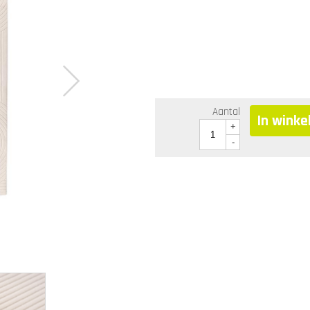
Aantal
In wink
+
-