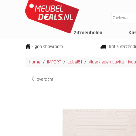
Zitmeubelen
Ka
Eigen showroom
Gratis verzend
Home
IMPORT
Label51
Vloerkleden Lavita - Ivo
/
/
/
overzicht