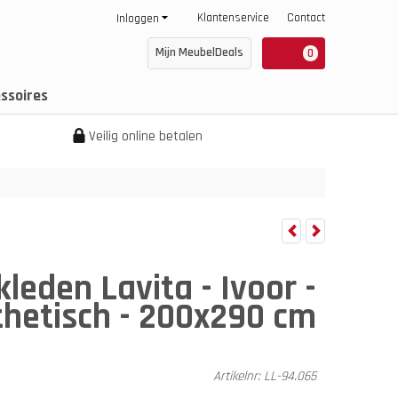
Klantenservice
Contact
Inloggen
Mijn MeubelDeals
0
ssoires
Veilig online betalen
kleden Lavita - Ivoor -
hetisch - 200x290 cm
Artikelnr:
LL-94.065