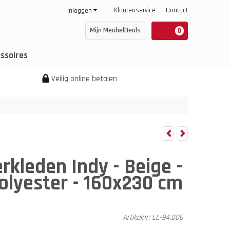
Klantenservice
Contact
Inloggen
Mijn MeubelDeals
0
ssoires
Veilig online betalen
rkleden Indy - Beige -
olyester - 160x230 cm
Artikelnr:
LL-94.006