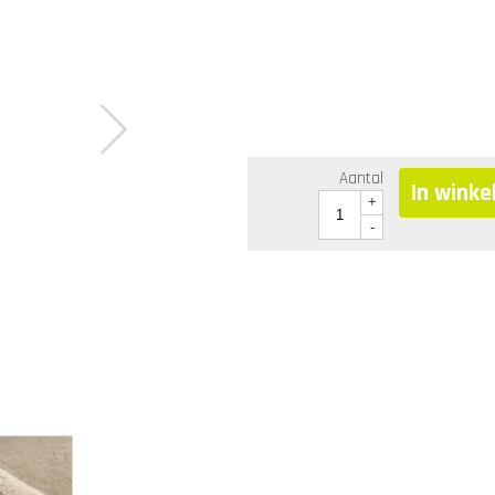
Aantal
In wink
+
-