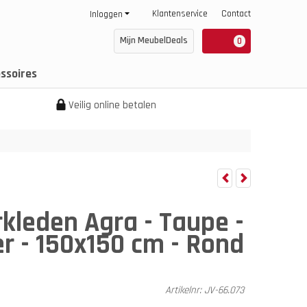
Klantenservice
Contact
Inloggen
Mijn MeubelDeals
0
ssoires
Veilig online betalen
rkleden Agra - Taupe -
r - 150x150 cm - Rond
Artikelnr:
JV-66.073