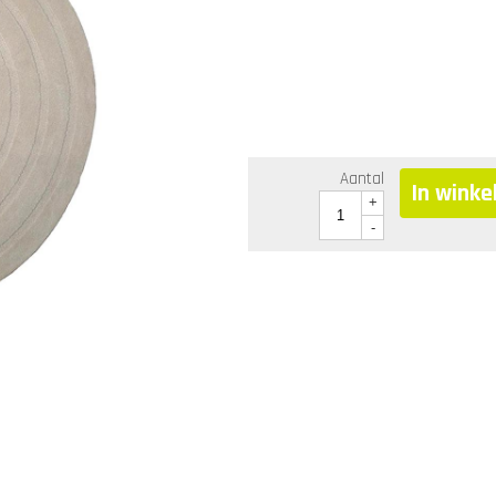
Aantal
In wink
+
-