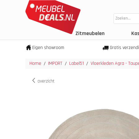
Zitmeubelen
Ka
Eigen showroom
Gratis verzend
Home
IMPORT
Label51
Vloerkleden Agra - Taupe
/
/
/
overzicht