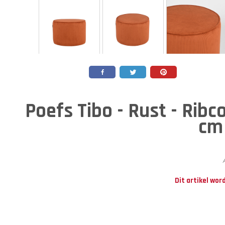
Poefs Tibo - Rust - Ribc
cm
Dit artikel wor