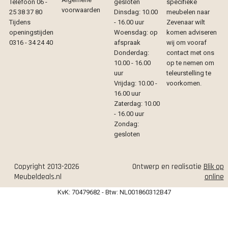
Telefoon 06 -
gesloten
specifieke
voorwaarden
25 38 37 80
Dinsdag: 10.00
meubelen naar
Tijdens
- 16.00 uur
Zevenaar wilt
openingstijden
Woensdag: op
komen adviseren
0316 - 34 24 40
afspraak
wij om vooraf
Donderdag:
contact met ons
10.00 - 16.00
op te nemen om
uur
teleurstelling te
Vrijdag: 10.00 -
voorkomen.
16.00 uur
Zaterdag: 10.00
- 16.00 uur
Zondag:
gesloten
Copyright 2013-2026
Ontwerp en realisatie
Blik op
Meubeldeals.nl
online
KvK: 70479682 - Btw: NL001860312B47