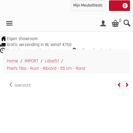
Mijn MeubelDeals
0
0
Eigen showroom
Gratis verzending in NL vanaf €750
Veel uit voorraad leverbaar
Veilig online betalen
Home
IMPORT
Label51
/
/
/
Poefs Tibo - Rust - Ribcord - 55 cm - Rond
overzicht