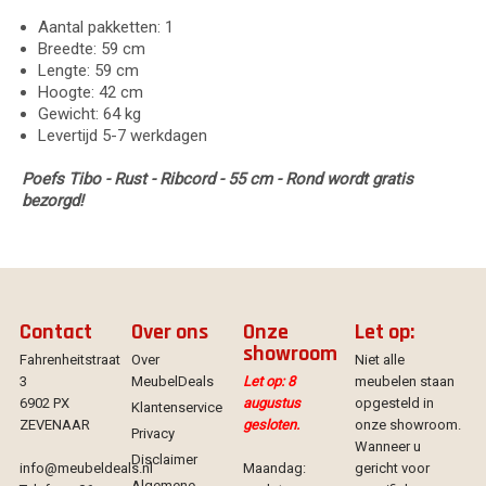
Aantal pakketten: 1
Breedte: 59 cm
Lengte: 59 cm
Hoogte: 42 cm
Gewicht: 64 kg
Levertijd 5-7 werkdagen
Poefs Tibo - Rust - Ribcord - 55 cm - Rond wordt gratis
bezorgd!
Contact
Over ons
Onze
Let op:
showroom
Fahrenheitstraat
Over
Niet alle
3
MeubelDeals
Let op: 8
meubelen staan
6902 PX
augustus
opgesteld in
Klantenservice
ZEVENAAR
gesloten.
onze showroom.
Privacy
Wanneer u
Disclaimer
info@meubeldeals.nl
Maandag:
gericht voor
Algemene