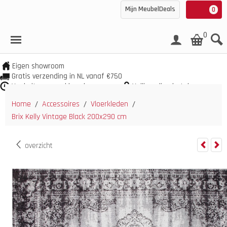
Mijn MeubelDeals
0
0
Eigen showroom
Gratis verzending in NL vanaf €750
Veel uit voorraad leverbaar
Veilig online betalen
Home
Accessoires
Vloerkleden
/
/
/
Brix Kelly Vintage Black 200x290 cm
overzicht