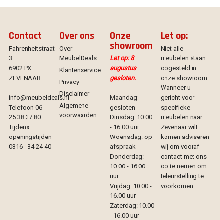
Contact
Over ons
Onze
Let op:
showroom
Fahrenheitstraat
Over
Niet alle
3
MeubelDeals
Let op: 8
meubelen staan
6902 PX
augustus
opgesteld in
Klantenservice
ZEVENAAR
gesloten.
onze showroom.
Privacy
Wanneer u
Disclaimer
info@meubeldeals.nl
Maandag:
gericht voor
Algemene
Telefoon 06 -
gesloten
specifieke
voorwaarden
25 38 37 80
Dinsdag: 10.00
meubelen naar
Tijdens
- 16.00 uur
Zevenaar wilt
openingstijden
Woensdag: op
komen adviseren
0316 - 34 24 40
afspraak
wij om vooraf
Donderdag:
contact met ons
10.00 - 16.00
op te nemen om
uur
teleurstelling te
Vrijdag: 10.00 -
voorkomen.
16.00 uur
Zaterdag: 10.00
- 16.00 uur