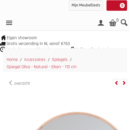
Mijn MeubelDeals
0
0
Eigen showroom
Gratis verzending in NL vanaf €750
Veel uit voorraad leverbaar
Veilig online betalen
Home
Accessoires
Spiegels
/
/
/
Spiegel Oliva - Naturel - Eiken - 110 cm
overzicht