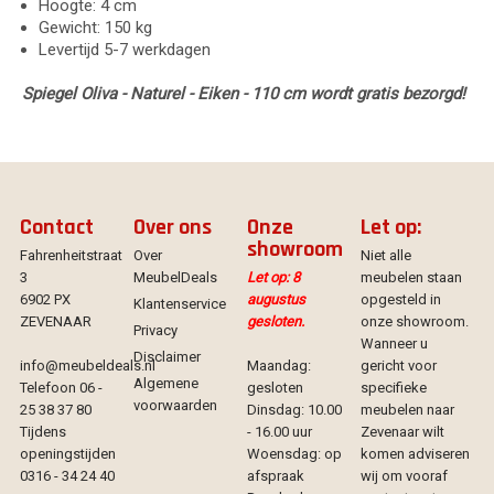
Hoogte: 4 cm
Gewicht: 150 kg
Levertijd 5-7 werkdagen
Spiegel Oliva - Naturel - Eiken - 110 cm wordt gratis bezorgd!
Contact
Over ons
Onze
Let op:
showroom
Fahrenheitstraat
Over
Niet alle
3
MeubelDeals
Let op: 8
meubelen staan
6902 PX
augustus
opgesteld in
Klantenservice
ZEVENAAR
gesloten.
onze showroom.
Privacy
Wanneer u
Disclaimer
info@meubeldeals.nl
Maandag:
gericht voor
Algemene
Telefoon 06 -
gesloten
specifieke
voorwaarden
25 38 37 80
Dinsdag: 10.00
meubelen naar
Tijdens
- 16.00 uur
Zevenaar wilt
openingstijden
Woensdag: op
komen adviseren
0316 - 34 24 40
afspraak
wij om vooraf