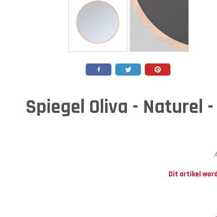
Spiegel Oliva - Naturel -
A
Dit artikel wor