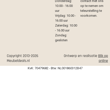
Donderdag:
contact met ons
10.00 - 16.00
op te nemen om
uur
teleurstelling te
Vrijdag: 10.00 -
voorkomen.
16.00 uur
Zaterdag: 10.00
- 16.00 uur
Zondag:
gesloten
Copyright 2013-2026
Ontwerp en realisatie
Blik op
Meubeldeals.nl
online
KvK: 70479682 - Btw: NL001860312B47