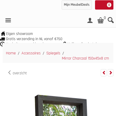
Mijn MeubelDeals
0
0
Eigen showroom
Gratis verzending in NL vanaf €750
Veel uit voorraad leverbaar
Veilig online betalen
Home
Accessoires
Spiegels
/
/
/
Mirror Charcoal 150x45x8 cm
overzicht