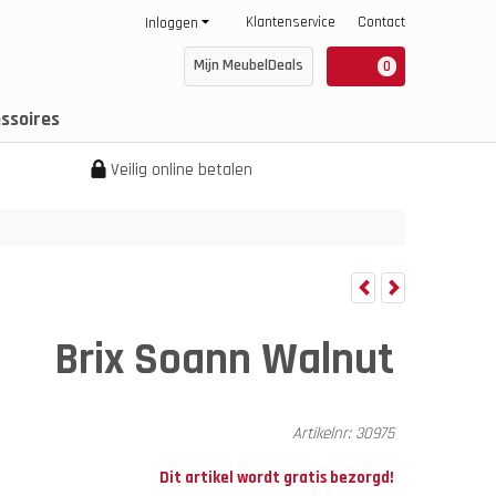
Klantenservice
Contact
Inloggen
Mijn MeubelDeals
0
ssoires
Veilig online betalen
Brix Soann Walnut
Artikelnr:
30975
Dit artikel wordt gratis bezorgd!