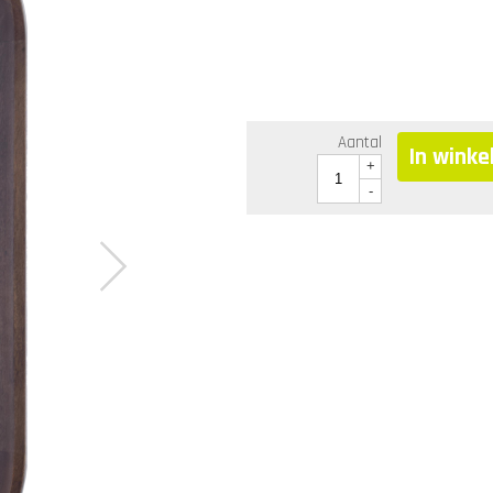
Aantal
In wink
+
-