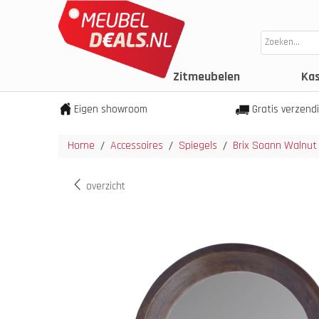
Zitmeubelen
Ka
Eigen showroom
Gratis verzend
Home
Accessoires
Spiegels
Brix Soann Walnut
/
/
/
overzicht