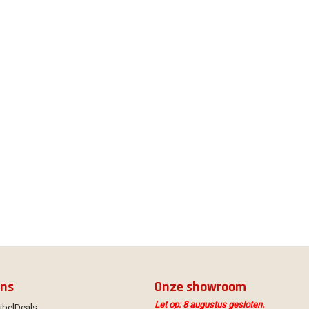
ons
Onze showroom
Let op: 8 augustus gesloten.
ubelDeals