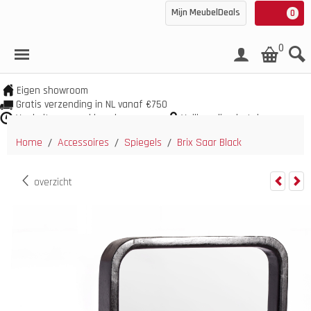
Mijn MeubelDeals
0
0
Eigen showroom
Gratis verzending in NL vanaf €750
Veel uit voorraad leverbaar
Veilig online betalen
Home
Accessoires
Spiegels
Brix Saar Black
/
/
/
overzicht