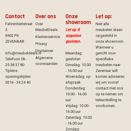
Contact
Over ons
Onze
Let op:
showroom
Fahrenheitstraat
Over
Niet alle
3
MeubelDeals
Let op: 8
meubelen staan
6902 PX
augustus
opgesteld in
Klantenservice
ZEVENAAR
gesloten.
onze showroom.
Privacy
Wanneer u
Disclaimer
info@meubeldeals.nl
Maandag:
gericht voor
Algemene
Telefoon 06 -
gesloten
specifieke
voorwaarden
25 38 37 80
Dinsdag: 10.00
meubelen naar
Tijdens
- 16.00 uur
Zevenaar wilt
openingstijden
Woensdag: op
komen adviseren
0316 - 34 24 40
afspraak
wij om vooraf
Donderdag:
contact met ons
10.00 - 16.00
op te nemen om
uur
teleurstelling te
Vrijdag: 10.00 -
voorkomen.
16.00 uur
Zaterdag: 10.00
- 16.00 uur
Zondag: