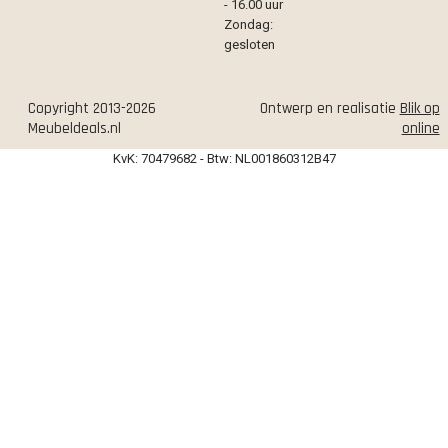
- 16.00 uur
Zondag:
gesloten
Copyright 2013-2026
Ontwerp en realisatie
Blik op
Meubeldeals.nl
online
KvK: 70479682 - Btw: NL001860312B47