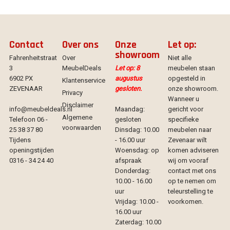
Contact
Over ons
Onze
Let op:
showroom
Fahrenheitstraat
Over
Niet alle
3
MeubelDeals
Let op: 8
meubelen staan
6902 PX
augustus
opgesteld in
Klantenservice
ZEVENAAR
gesloten.
onze showroom.
Privacy
Wanneer u
Disclaimer
info@meubeldeals.nl
Maandag:
gericht voor
Algemene
Telefoon 06 -
gesloten
specifieke
voorwaarden
25 38 37 80
Dinsdag: 10.00
meubelen naar
Tijdens
- 16.00 uur
Zevenaar wilt
openingstijden
Woensdag: op
komen adviseren
0316 - 34 24 40
afspraak
wij om vooraf
Donderdag:
contact met ons
10.00 - 16.00
op te nemen om
uur
teleurstelling te
Vrijdag: 10.00 -
voorkomen.
16.00 uur
Zaterdag: 10.00