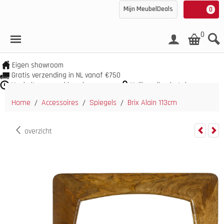
Mijn MeubelDeals
0
0
Eigen showroom
Gratis verzending in NL vanaf €750
Veel uit voorraad leverbaar
Veilig online betalen
Home
Accessoires
Spiegels
Brix Alain 113cm
/
/
/
overzicht