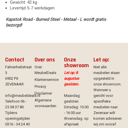
Gewicht: 42 kg
Levertijd 5-7 werkdagen
Kapstok Road - Burned Steel - Metaal - L wordt gratis
bezorgd!
Contact
Over ons
Onze
Let op:
showroom
Fahrenheitstraat
Over
Niet alle
3
MeubelDeals
Let op: 8
meubelen staan
6902 PX
augustus
opgesteld in
Klantenservice
ZEVENAAR
gesloten.
onze showroom.
Privacy
Wanneer u
Disclaimer
info@meubeldeals.nl
Maandag:
gericht voor
Algemene
Telefoon 06 -
gesloten
specifieke
voorwaarden
25 38 37 80
Dinsdag: 10.00
meubelen naar
Tijdens
- 16.00 uur
Zevenaar wilt
openingstijden
Woensdag: op
komen adviseren
0316 - 34 24 40
afspraak
wij om vooraf