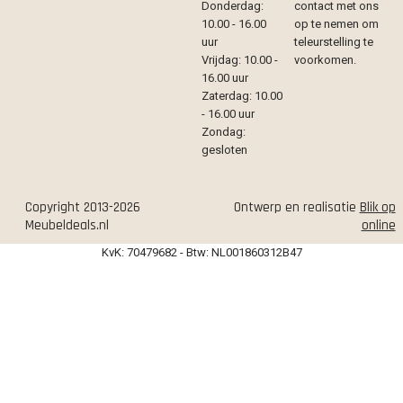
Donderdag:
contact met ons
10.00 - 16.00
op te nemen om
uur
teleurstelling te
Vrijdag: 10.00 -
voorkomen.
16.00 uur
Zaterdag: 10.00
- 16.00 uur
Zondag:
gesloten
Copyright 2013-2026
Ontwerp en realisatie
Blik op
Meubeldeals.nl
online
KvK: 70479682 - Btw: NL001860312B47