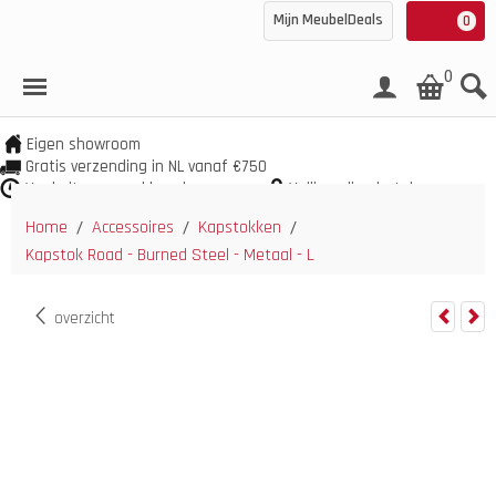
Mijn MeubelDeals
0
0
Eigen showroom
Gratis verzending in NL vanaf €750
Veel uit voorraad leverbaar
Veilig online betalen
Home
Accessoires
Kapstokken
/
/
/
Kapstok Road - Burned Steel - Metaal - L
overzicht