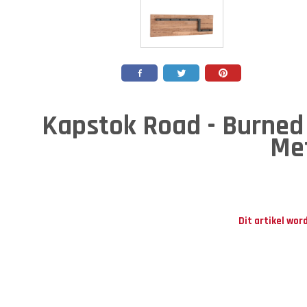
Kapstok Road - Burned 
Met
Dit artikel wor